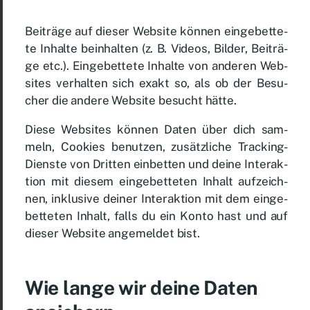
Bei­trä­ge auf die­ser Web­site kön­nen ein­ge­bet­te­
te In­hal­te be­inhal­ten (z. B. Vi­de­os, Bil­der, Bei­trä­
ge etc.). Ein­ge­bet­te­te In­hal­te von an­de­ren Web­
sites ver­hal­ten sich ex­akt so, als ob der Be­su­
cher die an­de­re Web­site be­sucht hät­te.
Die­se Web­sites kön­nen Da­ten über dich sam­
meln, Coo­kies be­nut­zen, zu­sätz­li­che Track­ing-
Diens­te von Drit­ten ein­bet­ten und dei­ne In­ter­ak­
ti­on mit die­sem ein­ge­bet­te­ten In­halt auf­zeich­
nen, in­klu­si­ve dei­ner In­ter­ak­ti­on mit dem ein­ge­
bet­te­ten In­halt, falls du ein Kon­to hast und auf
die­ser Web­site an­ge­mel­det bist.
Wie lan­ge wir dei­ne Da­ten