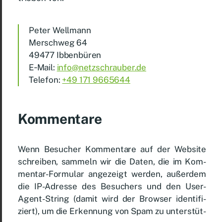
Pe­ter Well­mann
Mersch­weg 64
49477 Ib­ben­bü­ren
E‑Mail:
info@​netzschrauber.​de
Te­le­fon:
+49 171 9665644
Kom­men­ta­re
Wenn Be­su­cher Kom­men­ta­re auf der Web­site
schrei­ben, sam­meln wir die Da­ten, die im Kom­
men­tar-For­mu­lar an­ge­zeigt wer­den, au­ßer­dem
die IP-Adres­se des Be­su­chers und den User-
Agent-String (da­mit wird der Brow­ser iden­ti­fi­
ziert), um die Er­ken­nung von Spam zu un­ter­stüt­