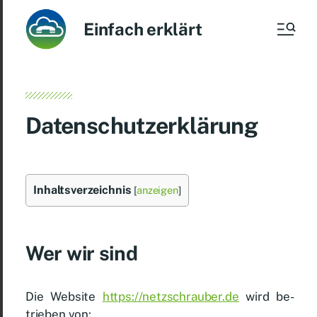
Einfach erklärt
Da­ten­schutz­er­klä­rung
In­halts­ver­zeich­nis
[
anzeigen
]
Wer wir sind
Die Web­site
https://​netz​schrau​ber​.de
wird be­
trie­ben von: