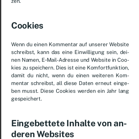
zen.
Coo­kies
Wenn du ei­nen Kom­men­tar auf un­se­rer Web­site
schreibst, kann das ei­ne Ein­wil­li­gung sein, dei­
nen Na­men, E‑­Mail-Adres­se und Web­site in Coo­
kies zu spei­chern. Dies ist ei­ne Kom­fort­funk­ti­on,
da­mit du nicht, wenn du ei­nen wei­te­ren Kom­
men­tar schreibst, all die­se Da­ten er­neut ein­ge­
ben musst. Die­se Coo­kies wer­den ein Jahr lang
ge­spei­chert.
Ein­ge­bet­te­te In­hal­te von an­
de­ren Web­sites