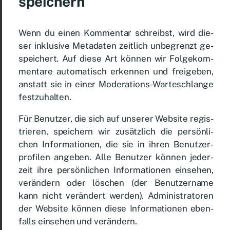
spei­chern
Wenn du ei­nen Kom­men­tar schreibst, wird die­
ser in­klu­si­ve Me­ta­da­ten zeit­lich un­be­grenzt ge­
spei­chert. Auf die­se Art kön­nen wir Fol­ge­kom­
men­ta­re au­to­ma­tisch er­ken­nen und frei­ge­ben,
an­statt sie in ei­ner Mo­de­ra­ti­ons-War­te­schlan­ge
fest­zu­hal­ten.
Für Be­nut­zer, die sich auf un­se­rer Web­site re­gis­
trie­ren, spei­chern wir zu­sätz­lich die per­sön­li­
chen In­for­ma­tio­nen, die sie in ih­ren Be­nut­zer­
pro­fi­len an­ge­ben. Al­le Be­nut­zer kön­nen je­der­
zeit ih­re per­sön­li­chen In­for­ma­tio­nen ein­se­hen,
ver­än­dern oder lö­schen (der Be­nut­zer­na­me
kann nicht ver­än­dert wer­den). Ad­mi­nis­tra­to­ren
der Web­site kön­nen die­se In­for­ma­tio­nen eben­
falls ein­se­hen und ver­än­dern.