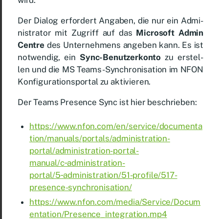
Der Dia­log er­for­dert An­ga­ben, die nur ein Ad­mi­
nis­tra­tor mit Zu­griff auf das
Mi­cro­soft Ad­min
Cent­re
des Un­ter­neh­mens an­ge­ben kann. Es ist
not­wen­dig, ein
Sync-Be­nut­zer­kon­to
zu er­stel­
len und die MS Teams-Syn­chro­ni­sa­ti­on im NFON
Kon­fi­gu­ra­ti­ons­por­tal zu ak­ti­vie­ren.
Der Teams Pre­sence Sync ist hier be­schrie­ben:
https://www.nfon.com/en/service/documenta
tion/manuals/portals/administration-
portal/administration-portal-
manual/c‑administration-
portal/5‑administration/51-profile/517-
presence-synchronisation/
https://​www​.nfon​.com/​m​e​d​i​a​/​S​e​r​v​i​c​e​/​D​o​c​u​m​
e​n​t​a​t​i​o​n​/​P​r​e​s​e​n​c​e​_​i​n​t​e​g​r​a​t​i​o​n​.​mp4