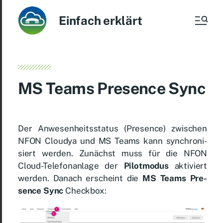
Einfach erklärt
MS Teams Pre­sence Sync
Der An­we­sen­heits­sta­tus (Pre­sence) zwi­schen
NFON Clou­dya und MS Teams kann syn­chro­ni­
siert wer­den. Zu­nächst muss für die NFON
Cloud-Te­le­fon­an­la­ge der
Pi­lot­mo­dus
ak­ti­viert
wer­den. Da­nach er­scheint die
MS Teams Pre­
sence Sync
Check­box: