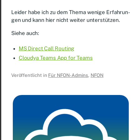
Lei­der ha­be ich zu dem The­ma we­ni­ge Er­fah­run­
gen und kann hier nicht wei­ter un­ter­stüt­zen.
Sie­he auch:
MS Di­rect Call Rou­ting
Clou­dya Teams App for Teams
Veröffentlicht in
Für NFON-Admins
,
NFON