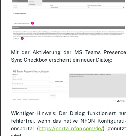
Mit der Ak­ti­vie­rung der MS Teams Pre­sence
Sync Check­box er­scheint ein neu­er Dia­log:
Wich­ti­ger Hin­weis: Der Dia­log funk­tio­niert nur
feh­ler­frei, wenn das na­ti­ve NFON Kon­fi­gu­ra­ti­
ons­por­tal (
https://​por​tal​.nfon​.com/​de/
) ge­nutzt
wird.